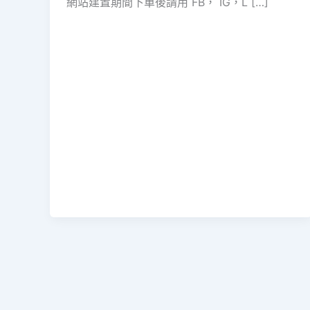
網站建置期間下單後請用 FB， IG，L […]