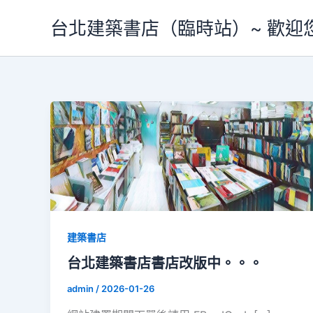
跳
台北建築書店（臨時站）~ 歡迎
至
主
要
內
容
建築書店
台北建築書店書店改版中。。。
admin
/
2026-01-26