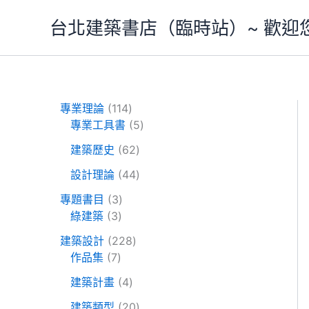
跳
台北建築書店（臨時站）~ 歡迎
至
主
要
內
容
1
專業理論
114
1
5
專業工具書
5
4
個
6
建築歷史
62
個
產
2
產
4
品
設計理論
44
個
品
4
3
產
專題書目
3
個
3
個
品
綠建築
3
產
個
產
2
品
建築設計
228
產
品
7
2
作品集
7
品
個
8
4
建築計畫
4
產
個
個
品
產
2
建築類型
20