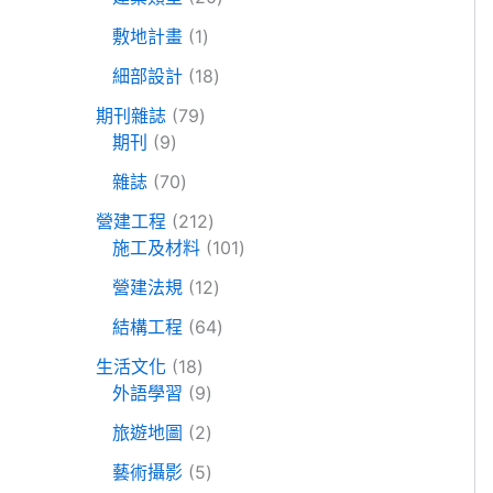
產
品
0
1
品
敷地計畫
1
個
個
1
產
細部設計
18
產
8
品
7
品
期刊雜誌
79
個
9
9
期刊
9
產
個
個
7
品
雜誌
70
產
產
0
品
品
2
營建工程
212
個
1
1
施工及材料
101
產
2
0
品
1
營建法規
12
個
1
2
產
6
個
結構工程
64
個
品
4
產
1
產
生活文化
18
個
品
8
9
品
外語學習
9
產
個
個
2
品
旅遊地圖
2
產
產
個
品
品
5
藝術攝影
5
產