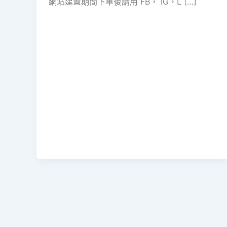
網站建置期間下單後請用 FB， IG，L […]