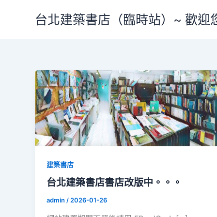
跳
台北建築書店（臨時站）~ 歡迎
至
主
要
內
容
建築書店
台北建築書店書店改版中。。。
admin
/
2026-01-26