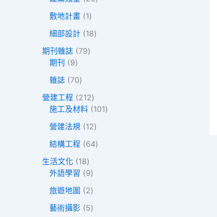
產
品
0
1
品
敷地計畫
1
個
個
1
產
細部設計
18
產
8
品
7
品
期刊雜誌
79
個
9
9
期刊
9
產
個
個
7
品
雜誌
70
產
產
0
品
品
2
營建工程
212
個
1
1
施工及材料
101
產
2
0
品
1
營建法規
12
個
1
2
產
6
個
結構工程
64
個
品
4
產
1
產
生活文化
18
個
品
8
9
品
外語學習
9
產
個
個
2
品
旅遊地圖
2
產
產
個
品
品
5
藝術攝影
5
產