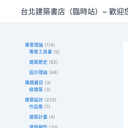
跳
台北建築書店（臨時站）~ 歡迎
至
主
要
內
容
1
專業理論
114
1
5
專業工具書
5
4
個
6
建築歷史
62
個
產
2
產
4
品
設計理論
44
個
品
4
3
產
專題書目
3
個
3
個
品
綠建築
3
產
個
產
2
品
建築設計
228
產
品
7
2
作品集
7
品
個
8
4
建築計畫
4
產
個
個
品
產
2
建築類型
20