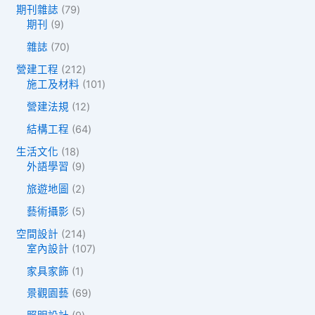
品
8
品
7
期刊雜誌
79
個
9
9
期刊
9
產
個
個
品
7
雜誌
70
產
產
0
品
品
2
營建工程
212
個
1
1
施工及材料
101
產
2
0
品
1
營建法規
12
個
1
2
產
個
6
結構工程
64
個
品
產
4
產
1
生活文化
18
品
個
品
8
9
外語學習
9
產
個
個
品
2
旅遊地圖
2
產
產
個
品
品
5
藝術攝影
5
產
個
品
2
空間設計
214
產
1
1
室內設計
107
品
4
0
1
家具家飾
1
個
7
個
產
個
6
景觀園藝
69
產
品
產
9
品