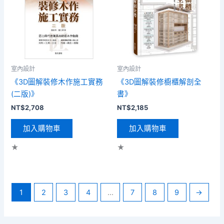
室內設計
室內設計
《3D圖解裝修木作施工實務
《3D圖解裝修櫥櫃解剖全
(二版)》
書》
NT$
2,708
NT$
2,185
加入購物車
加入購物車
★
★
1
2
3
4
...
7
8
9
→