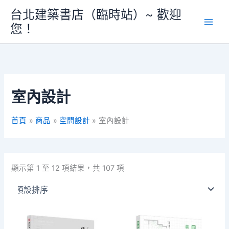
跳
台北建築書店（臨時站）~ 歡迎
至
您！
主
要
內
容
室內設計
首頁
商品
空間設計
室內設計
顯示第 1 至 12 項結果，共 107 項