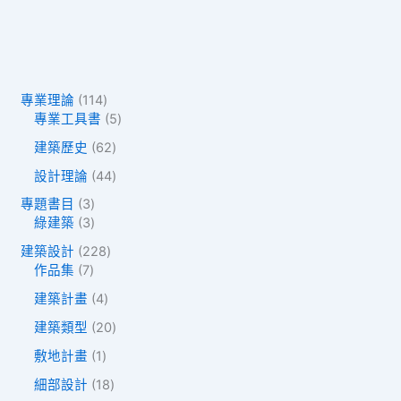
1
專業理論
114
1
5
專業工具書
5
4
個
6
建築歷史
62
個
產
2
產
品
4
設計理論
44
個
品
4
產
3
專題書目
3
個
品
個
3
綠建築
3
產
產
個
品
2
建築設計
228
品
產
7
2
作品集
7
品
個
8
4
建築計畫
4
產
個
個
品
產
2
建築類型
20
產
品
0
品
1
敷地計畫
1
個
個
產
1
細部設計
18
產