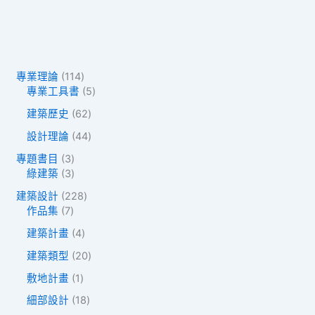
1
專業理論
114
1
5
專業工具書
5
4
個
6
建築歷史
62
個
產
2
產
品
4
設計理論
44
個
品
4
產
3
專題書目
3
個
品
個
3
綠建築
3
產
產
個
品
2
建築設計
228
品
產
7
2
作品集
7
品
個
8
4
建築計畫
4
產
個
個
品
產
2
建築類型
20
產
品
0
品
1
敷地計畫
1
個
個
產
1
細部設計
18
產
品
8