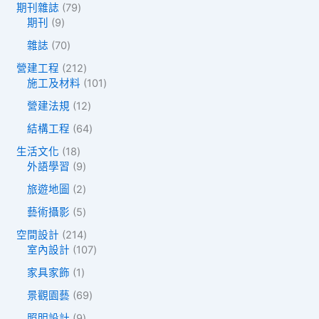
品
7
期刊雜誌
79
個
9
9
期刊
9
產
個
個
品
7
雜誌
70
產
產
0
品
品
2
營建工程
212
個
1
1
施工及材料
101
產
2
0
品
1
營建法規
12
個
1
2
產
個
6
結構工程
64
個
品
產
4
產
1
生活文化
18
品
個
品
8
9
外語學習
9
產
個
個
品
2
旅遊地圖
2
產
產
個
品
品
5
藝術攝影
5
產
個
品
2
空間設計
214
產
1
1
室內設計
107
品
4
0
1
家具家飾
1
個
7
個
產
個
6
景觀園藝
69
產
品
產
9
品
9
照明設計
9