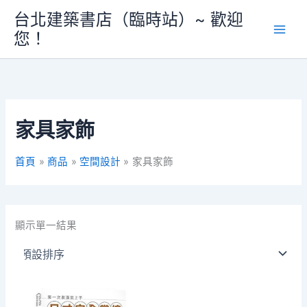
跳
台北建築書店（臨時站）~ 歡迎
至
您！
主
要
內
容
家具家飾
首頁
商品
空間設計
家具家飾
顯示單一結果