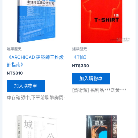
建築歷史
建築歷史
《ARCHICAD 建築師三維設
《T恤》
計指南》
NT$
330
NT$
810
加入購物車
加入購物車
[藝術類] 福利品***泛黃***
庫存確認中,下單前聊聊詢問-