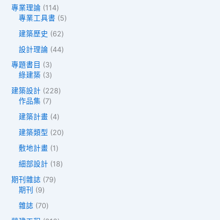
1
專業理論
114
1
5
專業工具書
5
4
個
6
建築歷史
62
個
產
2
產
品
4
設計理論
44
個
品
4
產
3
專題書目
3
個
品
個
3
綠建築
3
產
產
個
品
2
建築設計
228
品
產
7
2
作品集
7
品
個
8
4
建築計畫
4
產
個
個
品
產
2
建築類型
20
產
品
0
品
1
敷地計畫
1
個
個
產
1
細部設計
18
產
品
8
品
7
期刊雜誌
79
個
9
9
期刊
9
產
個
個
品
7
雜誌
70
產
產
0