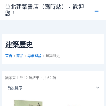
跳
台北建築書店（臨時站）~ 歡迎
至
您！
主
要
內
容
建築歷史
首頁
商品
專業理論
建築歷史
顯示第 1 至 12 項結果，共 62 項