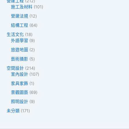
品
品
2
營建工程
212
個
1
1
施工及材料
101
產
2
0
品
1
營建法規
12
個
1
2
產
個
6
結構工程
64
個
品
產
4
產
1
生活文化
18
品
個
品
8
9
外語學習
9
產
個
個
品
2
旅遊地圖
2
產
產
個
品
品
5
藝術攝影
5
產
個
品
2
空間設計
214
產
1
1
室內設計
107
品
4
0
1
家具家飾
1
個
7
個
產
個
6
景觀園藝
69
產
品
產
9
品
9
照明設計
9
品
個
個
產
1
未分類
171
產
品
7
品
1
個