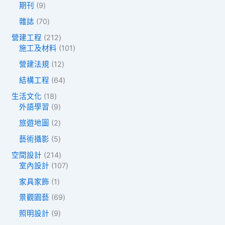
9
9
期刊
9
產
個
個
品
7
雜誌
70
產
產
0
品
品
2
營建工程
212
個
1
1
施工及材料
101
產
2
0
品
1
營建法規
12
個
1
2
產
個
6
結構工程
64
個
品
產
4
產
1
生活文化
18
品
個
品
8
9
外語學習
9
產
個
個
品
2
旅遊地圖
2
產
產
個
品
品
5
藝術攝影
5
產
個
品
2
空間設計
214
產
1
1
室內設計
107
品
4
0
1
家具家飾
1
個
7
個
產
個
6
景觀園藝
69
產
品
產
9
品
9
照明設計
9
品
個
個