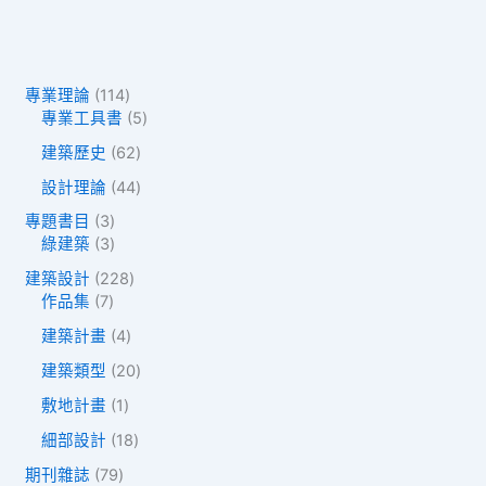
1
專業理論
114
1
5
專業工具書
5
4
個
6
建築歷史
62
個
產
2
產
品
4
設計理論
44
個
品
4
產
3
專題書目
3
個
品
個
3
綠建築
3
產
產
個
品
2
建築設計
228
品
產
7
2
作品集
7
品
個
8
4
建築計畫
4
產
個
個
品
產
2
建築類型
20
產
品
0
品
1
敷地計畫
1
個
個
產
1
細部設計
18
產
品
8
品
7
期刊雜誌
79
個