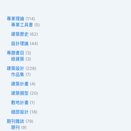
1
專業理論
114
1
5
專業工具書
5
4
個
6
建築歷史
62
個
產
2
產
品
4
設計理論
44
個
品
4
產
3
專題書目
3
個
品
個
3
綠建築
3
產
產
個
品
2
建築設計
228
品
產
7
2
作品集
7
品
個
8
4
建築計畫
4
產
個
個
品
產
2
建築類型
20
產
品
0
品
1
敷地計畫
1
個
個
產
1
細部設計
18
產
品
8
品
7
期刊雜誌
79
個
9
9
期刊
9
產