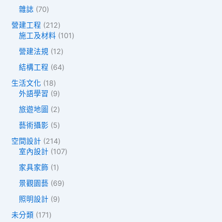
個
個
品
7
雜誌
70
產
產
0
品
品
2
營建工程
212
個
1
1
施工及材料
101
產
2
0
品
1
營建法規
12
個
1
2
產
個
6
結構工程
64
個
品
產
4
產
1
生活文化
18
品
個
品
8
9
外語學習
9
產
個
個
品
2
旅遊地圖
2
產
產
個
品
品
5
藝術攝影
5
產
個
品
2
空間設計
214
產
1
1
室內設計
107
品
4
0
1
家具家飾
1
個
7
個
產
個
6
景觀園藝
69
產
品
產
9
品
9
照明設計
9
品
個
個
產
1
未分類
171
產