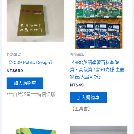
外語學習
外語學習
《2009 Public Design》
《BBC英語學習百科基礎
篇、高級篇 1書+1光碟 主題
NT$
699
摘錄/大量可折》
加入購物車
NT$
49
***自然泛黃***特價促銷
加入購物車
【工具書】