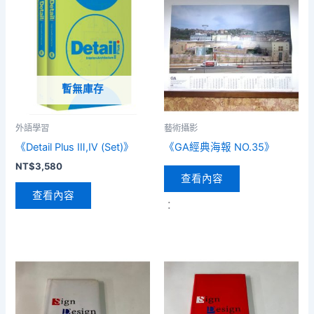
暫無庫存
外語學習
藝術攝影
《Detail Plus Ⅲ,Ⅳ (Set)》
《GA經典海報 NO.35》
NT$
3,580
查看內容
查看內容
：