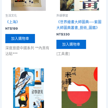
生活文化
外語學習
《上海》
《世界繪畫大師圖典──紫圖
大師圖典叢書_藝術_圖鑑》
NT$
199
NT$
330
加入購物車
加入購物車
深度旅遊中國系列 **內頁有
沾粘***
[工具書]