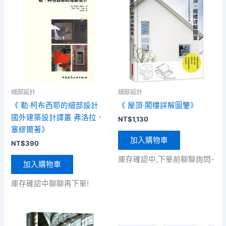
細部設計
細部設計
《 勒·柯布西耶的細部設計
《 屋頂·閣樓詳解圖鑒》
國外建築設計譯叢 弗洛拉．
NT$
1,130
塞繆爾著》
加入購物車
NT$
390
庫存確認中,下單前聊聊詢問-
加入購物車
庫存確認中聊聊再下單!