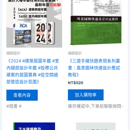
細部設計
細部設計
《2024 #建築競圖年鑑 #室
《三道手繪快題表現系列叢
內細部設計年鑑 #投標公共
書：風景園林快速設計應試
建案的競圖寶典 #從空間細
教程》
部營造設計氛圍》
NT$
520
加入購物車
查看內容
庫存確認中,下單前聊聊詢問-
#現書 #