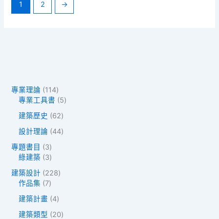
1
2
→
1
專業理論
114
1
5
專業工具書
5
4
個
6
建築歷史
62
個
產
2
產
品
4
設計理論
44
個
品
4
產
3
專題書目
3
個
品
個
3
綠建築
3
產
產
個
品
2
建築設計
228
品
產
7
2
作品集
7
品
個
8
4
建築計畫
4
產
個
個
品
產
2
建築類型
20
產