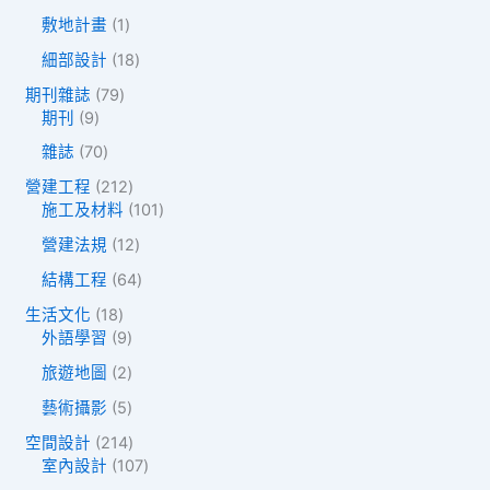
品
0
品
1
敷地計畫
1
個
個
產
1
細部設計
18
產
品
8
品
7
期刊雜誌
79
個
9
9
期刊
9
產
個
個
品
7
雜誌
70
產
產
0
品
品
2
營建工程
212
個
1
1
施工及材料
101
產
2
0
品
1
營建法規
12
個
1
2
產
個
6
結構工程
64
個
品
產
4
產
1
生活文化
18
品
個
品
8
9
外語學習
9
產
個
個
品
2
旅遊地圖
2
產
產
個
品
品
5
藝術攝影
5
產
個
品
2
空間設計
214
產
1
1
室內設計
107
品
4
0