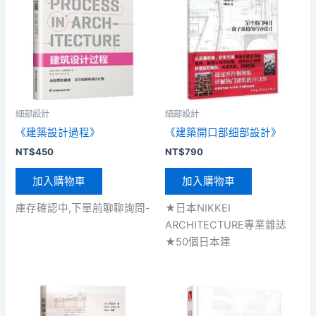
細部設計
細部設計
《建築設計過程》
《建築開口部细部設計》
NT$
450
NT$
790
加入購物車
加入購物車
庫存確認中,下單前聊聊詢問-
★日本NIKKEI
ARCHITECTURE專業雜誌
★50個日本建