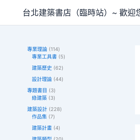
跳
台北建築書店（臨時站）~ 歡迎
至
主
要
內
容
1
專業理論
114
1
5
專業工具書
5
4
個
6
建築歷史
62
個
產
2
產
4
品
設計理論
44
個
品
4
3
產
專題書目
3
個
3
個
品
綠建築
3
產
個
產
2
品
建築設計
228
產
品
7
2
作品集
7
品
個
8
4
建築計畫
4
產
個
個
品
產
2
建築類型
20