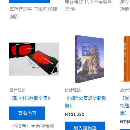
庫存確認中,下單前聊聊
庫存
庫存確認中,下單前聊聊
詢問-
詢問 
詢問-
設計理論
設計理論
設計
《勒·柯布西耶全集》
《國際公寓設計新趨
《圖
勢》
快速
查看內容
版）
NT$
1,530
NT$
（全8卷）★台灣現貨
加入購物車