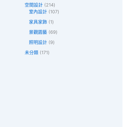
個
品
2
空間設計
214
產
1
1
室內設計
107
品
4
0
1
家具家飾
1
個
7
個
產
6
個
景觀園藝
69
產
品
9
產
品
9
照明設計
9
個
品
個
1
產
未分類
171
產
7
品
品
1
個
產
品