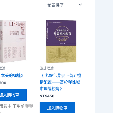
理論
設計理論
日本美的構造》
《 老齡化背景下養老機
構配置——基於彈性城
500
市理論視角》
加入購物車
NT$
450
確認中,下單前聊聊
加入購物車
-