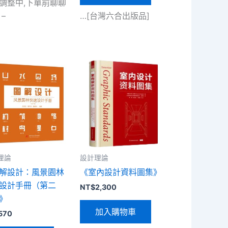
調整中,下單前聊聊
–
…[台灣六合出版品]
理論
設計理論
解設計：風景園林
《室內設計資料圖集》
設計手冊（第二
NT$
2,300
》
加入購物車
570