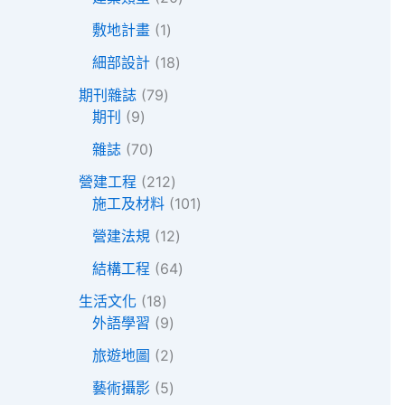
產
品
0
1
品
敷地計畫
1
個
個
1
產
細部設計
18
產
8
品
7
品
期刊雜誌
79
個
9
9
期刊
9
產
個
個
7
品
雜誌
70
產
產
0
品
品
2
營建工程
212
個
1
1
施工及材料
101
產
2
0
品
1
營建法規
12
個
1
2
產
6
個
結構工程
64
個
品
4
產
1
產
生活文化
18
個
品
8
9
品
外語學習
9
產
個
個
2
品
旅遊地圖
2
產
產
個
品
品
5
藝術攝影
5
產