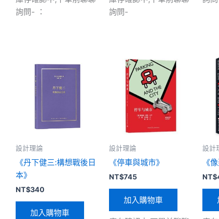
詢問- ：
詢問-
設計理論
設計理論
設計
《丹下健三:構想戰後日
《停車與城市》
《像
本》
NT$
745
NT$
NT$
340
加入購物車
加入購物車