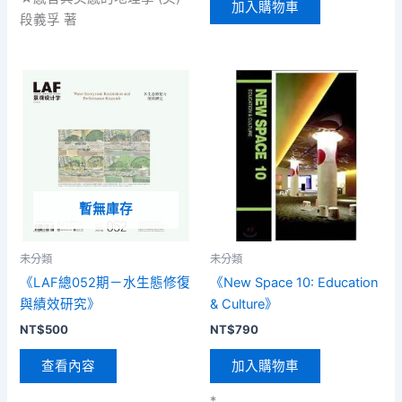
加入購物車
段義孚 著
暫無庫存
未分類
未分類
《LAF總052期－水生態修復
《New Space 10: Education
與績效研究》
& Culture》
NT$
500
NT$
790
查看內容
加入購物車
*