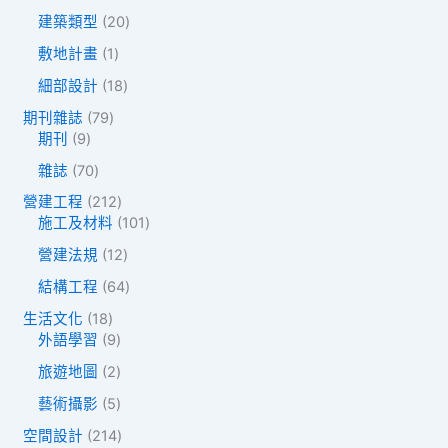
個
品
產
2
建築類型
20
產
品
0
品
1
敷地計畫
1
個
個
產
1
細部設計
18
產
品
8
品
7
期刊雜誌
79
個
9
9
期刊
9
產
個
個
品
7
雜誌
70
產
產
0
品
品
2
營建工程
212
個
1
1
施工及材料
101
產
2
0
品
1
營建法規
12
個
1
2
產
個
6
結構工程
64
個
品
產
4
產
1
生活文化
18
品
個
品
8
9
外語學習
9
產
個
個
品
2
旅遊地圖
2
產
產
個
品
品
5
藝術攝影
5
產
個
品
2
空間設計
214
產