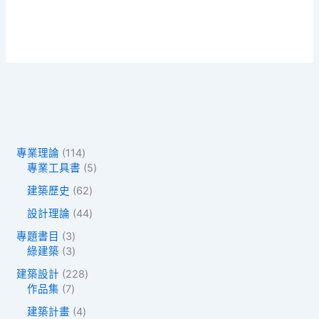
1
專業理論
114
1
5
專業工具書
5
4
個
6
建築歷史
62
個
產
2
產
品
4
設計理論
44
個
品
4
產
3
專題書目
3
個
品
個
3
綠建築
3
產
產
個
品
2
建築設計
228
品
產
7
2
作品集
7
品
個
8
4
建築計畫
4
產
個