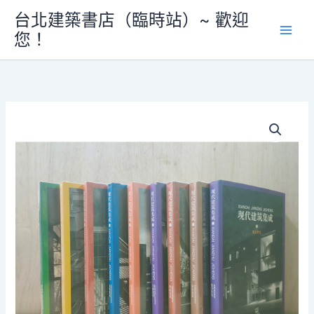
跳
台北建築書店（臨時站）~ 歡迎
至
您！
主
要
內
容