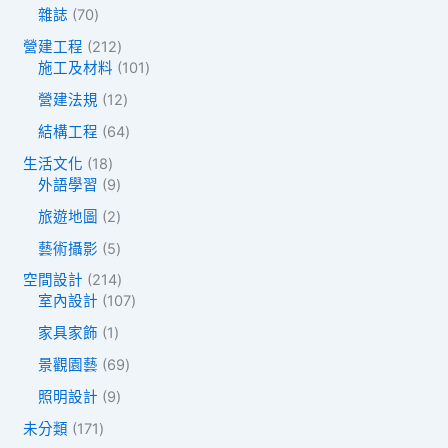
個
個
品
7
雜誌
70
產
產
0
品
品
2
營建工程
212
個
1
1
施工及材料
101
產
2
0
品
1
營建法規
12
個
1
2
產
個
6
結構工程
64
個
品
產
4
產
1
生活文化
18
品
個
品
8
9
外語學習
9
產
個
個
品
2
旅遊地圖
2
產
產
個
品
品
5
藝術攝影
5
產
個
品
2
空間設計
214
產
1
1
室內設計
107
品
4
0
1
家具家飾
1
個
7
個
產
個
6
景觀園藝
69
產
品
產
9
品
9
照明設計
9
品
個
個
產
1
未分類
171
產