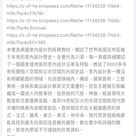
https://s-cf-tw.shopeesz.com/file/tw-11134208-7rbk4-
m9s7hp4o27s78c
https://s-cf-tw.shopeesz.com/file/tw-11134208-7rbkb-
m9s7hp4o3mcnaa
https://s-cf-tw.shopeesz.com/file/tw-11134208-7rbk3-
m9s7hp4o50x395
本書為美國室內設計的經典教材，闡述了世界各國及地區幾
千年來的室內設計歷史。全書分為21章，每一章都詳細闡述
了一個國家或地區的室內設計沿革及特點，敘述了6000多年
來有關個人空間和公共空間的內部史話。室內設計是一種沒
有明顯範圍的領域，在這個領域內，構造、建築藝術、工藝
美術、技術和產品設計都是交叉重疊的。這些主題被互相編
織成一篇迷人的敘事詩，從原始的穴居、神廟，經過哥特大
教堂和文藝復興宮殿，直到19世紀巨大的市政空間和現代摩
天樓的精美內部都是如此。直到現在仍在大範圍應用的英
式、法式、羅馬、東方、美式、地中海、現代等各個風格都
能其找到產生的原因及發展的趨勢，都在書中有詳細的闡
述，是室內學習不可或缺的珍貴資料。