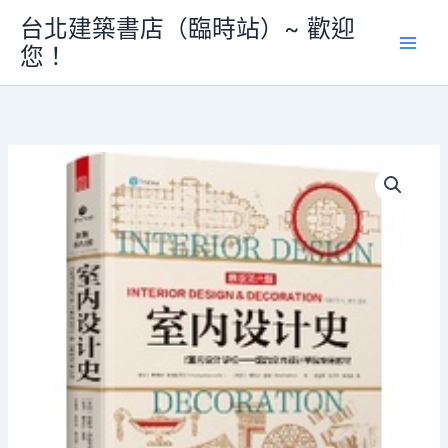
跳
設
台北建築書店（臨時站）~ 歡迎
至
計
您！
主
史
（原
要
版
內
第
容
六
版）》
數
量