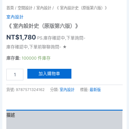
首頁
/
空間設計
/
室內設計
/ 《 室內設計史（原版第六版）》
室內設計
《 室內設計史（原版第六版）》
NT$
1,780
PS.庫存確認中,下單詢問-
庫存確認中,下單前聊聊詢問- ★
庫存量:
100000 件庫存
《
加入購物車
室
內
設
貨號:
9787571324162
分類:
室內設計
標籤:
最新版
計
史
（原
版
描述
第
六
評價 (0)
版）》