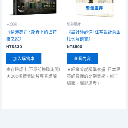
暫無庫存
未分類
細部設計
《情迷高迪 : 龍脊下的巴特
《設計師必備! 住宅設計黃金
羅之家》
比例解剖書》
NT$
830
NT$
500
加入購物車
查看內容
庫存確認中,下單前聊聊詢問!
★細緻美感精準掌握! 日本建
★200幅精美圖片專業講解
築師最懂的比例美學、施工
細節、關鍵思考 (