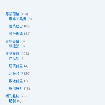
1
專業理論
114
1
5
專業工具書
5
4
個
6
建築歷史
62
個
產
2
產
品
4
設計理論
44
個
品
4
產
3
專題書目
3
個
品
個
3
綠建築
3
產
產
個
品
2
建築設計
228
品
產
7
2
作品集
7
品
個
8
4
建築計畫
4
產
個
個
品
產
2
建築類型
20
產
品
0
品
1
敷地計畫
1
個
個
產
1
細部設計
18
產
品
8
品
7
期刊雜誌
79
個
9
9
期刊
9
產