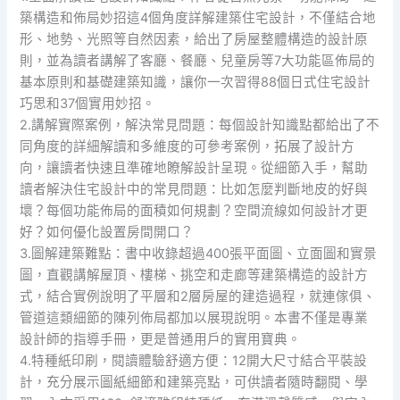
築構造和佈局妙招這4個角度詳解建築住宅設計，不僅結合地
形、地勢、光照等自然因素，給出了房屋整體構造的設計原
則，並為讀者講解了客廳、餐廳、兒童房等7大功能區佈局的
基本原則和基礎建築知識，讓你一次習得88個日式住宅設計
巧思和37個實用妙招。
2.講解實際案例，解決常見問題：每個設計知識點都給出了不
同角度的詳細解讀和多維度的可參考案例，拓展了設計方
向，讓讀者快速且準確地瞭解設計呈現。從細節入手，幫助
讀者解決住宅設計中的常見問題：比如怎麼判斷地皮的好與
壞？每個功能佈局的面積如何規劃？空間流線如何設計才更
好？如何優化設置房間開口？
3.圖解建築難點：書中收錄超過400張平面圖、立面圖和實景
圖，直觀講解屋頂、樓梯、挑空和走廊等建築構造的設計方
式，結合實例說明了平層和2層房屋的建造過程，就連傢俱、
管道這類細節的陳列佈局都加以展現說明。本書不僅是專業
設計師的指導手冊，更是普通用戶的實用寶典。
4.特種紙印刷，閱讀體驗舒適方便：12開大尺寸結合平裝設
計，充分展示圖紙細節和建築亮點，可供讀者隨時翻閱、學