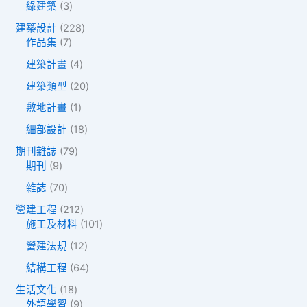
品
個
3
綠建築
3
產
產
個
品
2
建築設計
228
品
產
7
2
作品集
7
品
個
8
4
建築計畫
4
產
個
個
品
產
2
建築類型
20
產
品
0
品
1
敷地計畫
1
個
個
產
1
細部設計
18
產
品
8
品
7
期刊雜誌
79
個
9
9
期刊
9
產
個
個
品
7
雜誌
70
產
產
0
品
品
2
營建工程
212
個
1
1
施工及材料
101
產
2
0
品
1
營建法規
12
個
1
2
產
個
6
結構工程
64
個
品
產
4
產
1
生活文化
18
品
個
品
8
9
外語學習
9