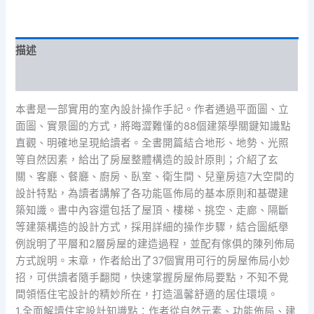
教
程
全
描述
圖
解》
評價 (0)
數
量
本書是一部實用的室內設計操作手記。作者通過平面圖、立
面圖、實景圖的方式，將晦澀難懂的88個建築學關鍵知識點
直觀、明確地呈現給讀者。全書開篇結合地形、地勢、光照
等自然因素，給出了房屋整體構造的設計原則；介紹了玄
關、客廳、餐廳、廚房、臥室、衛生間、兒童房這7大空間的
設計特點，為讀者講解了各功能區佈局的基本原則和基礎建
築知識。書中內容還包括了屋頂、樓梯、挑空、走廊、隔斷
等建築構造的設計方式，採用詳細的操作步驟，結合圖紙舉
例說明了平層和2層房屋的建造過程，並配有傢俱的陳列佈局
方式說明。末章，作者給出了37個實用可行的房屋佈局小妙
招，可供讀者隨手翻閱，快速掌握房屋佈局要點，不知不覺
間領悟住宅設計的精妙所在，打造溫馨舒適的居住環境。
1.全面解讀住宅設計知識點：作者從自然元素、功能佈局、建