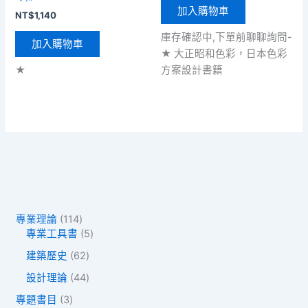
加入購物車
NT$
1,140
庫存確認中,下單前聊聊詢問-
加入購物車
★ 大正昭和色彩，日本色彩
★
方案設計書籍
1
專業理論
114
1
5
專業工具書
5
4
個
6
建築歷史
62
個
產
2
產
品
4
設計理論
44
個
品
4
產
3
專題書目
3
個