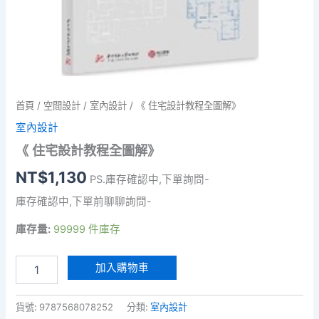
首頁
/
空間設計
/
室內設計
/ 《 住宅設計教程全圖解》
室內設計
《 住宅設計教程全圖解》
NT$
1,130
PS.庫存確認中,下單詢問-
庫存確認中,下單前聊聊詢問-
庫存量:
99999 件庫存
《
加入購物車
住
宅
設
貨號:
9787568078252
分類:
室內設計
計