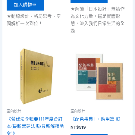
加入購物車
★解讀「日本設計」無論作
★動線設計、格局思考、空
為文化力量，還是實體形
間解析一次到位！
態，滲入我們日常生活的全
過
室內設計
室內設計
《營建法令輯要111年度合訂
《配色事典 I + 應用篇 II》
本(最新營建法規/最新解釋函
NT$
519
令)》