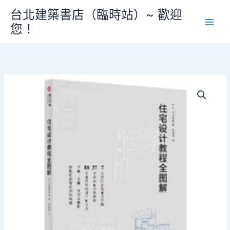
跳
設
台北建築書店（臨時站）~ 歡迎
至
計
您！
主
教
程
要
全
內
圖
容
解》
數
量