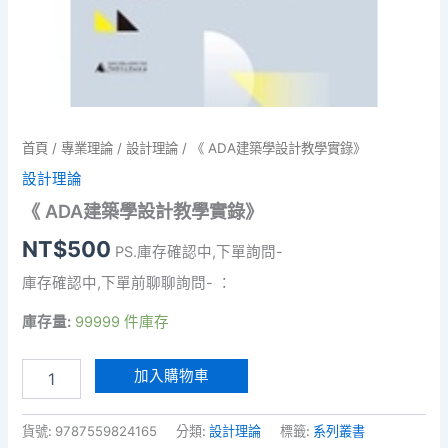
首頁
/
專業理論
/
設計理論
/ 《 ADA建築學設計教學實錄》
設計理論
《 ADA建築學設計教學實錄》
NT$
500
PS.庫存確認中,下單詢問-
庫存確認中,下單前聊聊詢問- ：
庫存量:
99999 件庫存
《
加入購物車
ADA
建
築
貨號:
9787559824165
分類:
設計理論
標籤:
系列叢書
學