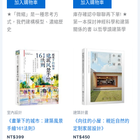
加入購物車
加入購物車
★「微縮」是一種思考方
庫存確認中聊聊再下單! ★
式，我們建構模型、濃縮歷
第一本探討神經科學和建築
史
關係的書 以哲學讀建築學
室內設計
建築計畫
《畫筆下的城市：建築風景
《向往的小屋：親近自然的
手繪161法則》
定制家居設計》
NT$
399
NT$
450