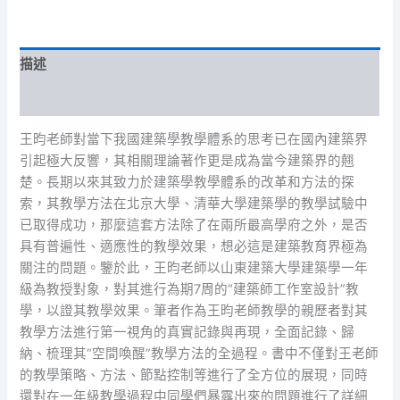
設
計
教
描述
學
實
評價 (0)
錄》
數
王昀老師對當下我國建築學教學體系的思考已在國內建築界
量
引起極大反響，其相關理論著作更是成為當今建築界的翹
楚。長期以來其致力於建築學教學體系的改革和方法的探
索，其教學方法在北京大學、清華大學建築學的教學試驗中
已取得成功，那麼這套方法除了在兩所最高學府之外，是否
具有普遍性、適應性的教學效果，想必這是建築教育界極為
關注的問題。鑒於此，王昀老師以山東建築大學建築學一年
級為教授對象，對其進行為期7周的“建築師工作室設計”教
學，以證其教學效果。筆者作為王昀老師教學的親歷者對其
教學方法進行第一視角的真實記錄與再現，全面記錄、歸
納、梳理其“空間喚醒”教學方法的全過程。書中不僅對王老師
的教學策略、方法、節點控制等進行了全方位的展現，同時
還對在一年級教學過程中同學們暴露出來的問題進行了詳細