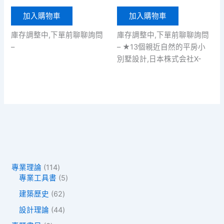
加入購物車
加入購物車
庫存調整中,下單前聊聊詢問
庫存調整中,下單前聊聊詢問
–
– ★13個親近自然的平房小
別墅設計,日本株式会社X-
1
專業理論
114
1
5
專業工具書
5
4
個
6
建築歷史
62
個
產
2
產
品
4
設計理論
44
個
品
4