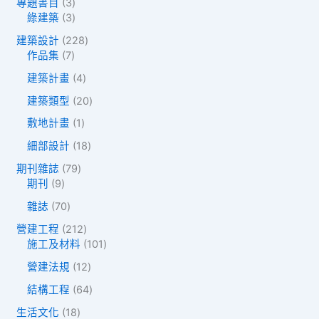
產
3
專題書目
3
個
品
個
3
綠建築
3
產
產
個
品
2
建築設計
228
品
產
7
2
作品集
7
品
個
8
4
建築計畫
4
產
個
個
品
產
2
建築類型
20
產
品
0
品
1
敷地計畫
1
個
個
產
1
細部設計
18
產
品
8
品
7
期刊雜誌
79
個
9
9
期刊
9
產
個
個
品
7
雜誌
70
產
產
0
品
品
2
營建工程
212
個
1
1
施工及材料
101
產
2
0
品
1
營建法規
12
個
1
2
產
個
6
結構工程
64
個
品
產
4
產
1
生活文化
18
品