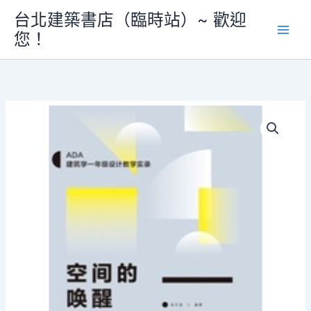
跳
築
台北建築書店（臨時站）~ 歡迎
至
學
您！
主
設
計
要
教
內
學
容
實
錄》
數
量